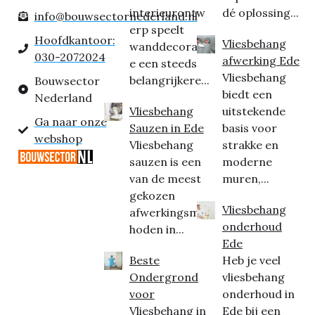
interieurontw
dé oplossing...
info@bouwsectornederland.nl
erp speelt
Hoofdkantoor:
Vliesbehang
wanddecorati
030-2072024
afwerking Ede
e een steeds
Vliesbehang
belangrijkere...
Bouwsector
biedt een
Nederland
Vliesbehang
uitstekende
Ga naar onze
Sauzen in Ede
basis voor
webshop
Vliesbehang
strakke en
sauzen is een
moderne
van de meest
muren,...
gekozen
Vliesbehang
afwerkingsmet
onderhoud
hoden in...
Ede
Beste
Heb je veel
Ondergrond
vliesbehang
voor
onderhoud in
Vliesbehang in
Ede bij een