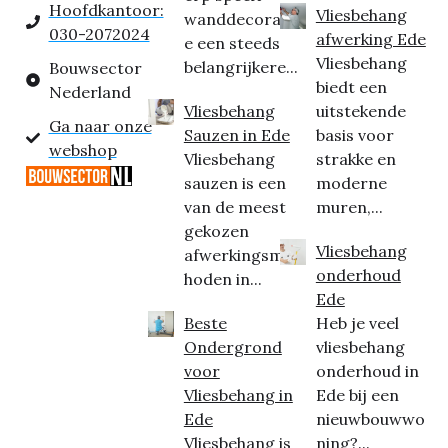
Hoofdkantoor:
Vliesbehang
wanddecorati
030-2072024
afwerking Ede
e een steeds
Vliesbehang
belangrijkere...
Bouwsector
biedt een
Nederland
Vliesbehang
uitstekende
Ga naar onze
Sauzen in Ede
basis voor
webshop
Vliesbehang
strakke en
sauzen is een
moderne
van de meest
muren,...
gekozen
Vliesbehang
afwerkingsmet
onderhoud
hoden in...
Ede
Beste
Heb je veel
Ondergrond
vliesbehang
voor
onderhoud in
Vliesbehang in
Ede bij een
Ede
nieuwbouwwo
Vliesbehang is
ning?...