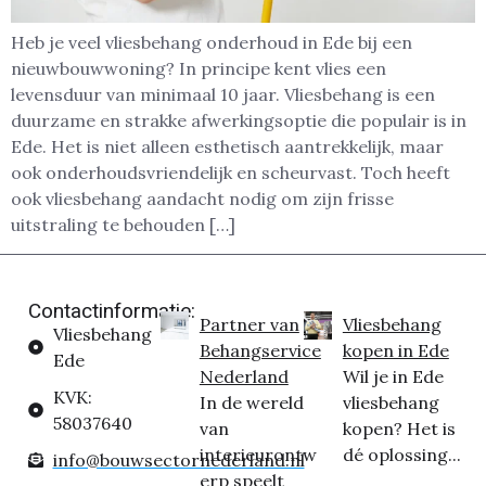
Heb je veel vliesbehang onderhoud in Ede bij een
nieuwbouwwoning? In principe kent vlies een
levensduur van minimaal 10 jaar. Vliesbehang is een
duurzame en strakke afwerkingsoptie die populair is in
Ede. Het is niet alleen esthetisch aantrekkelijk, maar
ook onderhoudsvriendelijk en scheurvast. Toch heeft
ook vliesbehang aandacht nodig om zijn frisse
uitstraling te behouden […]
Contactinformatie:
Partner van
Vliesbehang
Vliesbehang
Behangservice
kopen in Ede
Ede
Nederland
Wil je in Ede
KVK:
In de wereld
vliesbehang
58037640
van
kopen? Het is
interieurontw
dé oplossing...
info@bouwsectornederland.nl
erp speelt