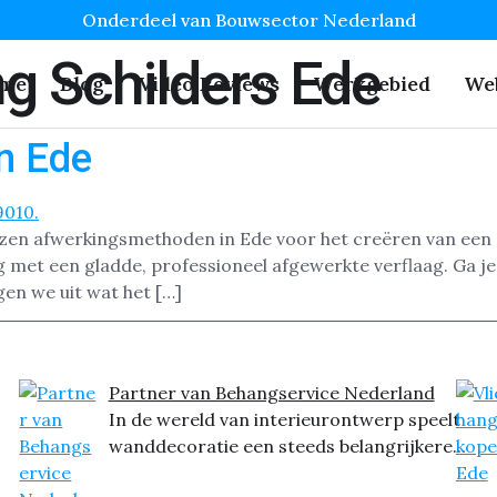
Onderdeel van Bouwsector Nederland
g Schilders Ede
me
Blog
Video Reviews
Werkgebied
We
n Ede
zen afwerkingsmethoden in Ede voor het creëren van een 
et een gladde, professioneel afgewerkte verflaag. Ga je z
gen we uit wat het […]
Partner van Behangservice Nederland
In de wereld van interieurontwerp speelt
wanddecoratie een steeds belangrijkere...