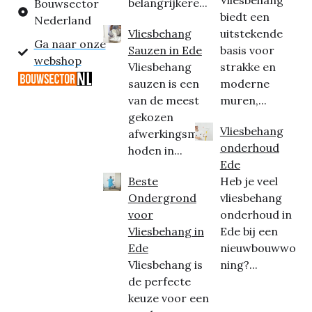
belangrijkere...
Bouwsector
biedt een
Nederland
Vliesbehang
uitstekende
Ga naar onze
Sauzen in Ede
basis voor
webshop
Vliesbehang
strakke en
sauzen is een
moderne
van de meest
muren,...
gekozen
Vliesbehang
afwerkingsmet
onderhoud
hoden in...
Ede
Beste
Heb je veel
Ondergrond
vliesbehang
voor
onderhoud in
Vliesbehang in
Ede bij een
Ede
nieuwbouwwo
Vliesbehang is
ning?...
de perfecte
keuze voor een