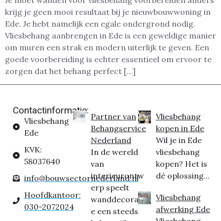
Je moet wanden voor vliesbehang voorbereiden anders
krijg je geen mooi resultaat bij je nieuwbouwwoning in
Ede. Je hebt namelijk een egale ondergrond nodig.
Vliesbehang aanbrengen in Ede is een geweldige manier
om muren een strak en modern uiterlijk te geven. Een
goede voorbereiding is echter essentieel om ervoor te
zorgen dat het behang perfect […]
Contactinformatie:
Partner van
Vliesbehang
Vliesbehang
Behangservice
kopen in Ede
Ede
Nederland
Wil je in Ede
KVK:
In de wereld
vliesbehang
58037640
van
kopen? Het is
interieurontw
dé oplossing...
info@bouwsectornederland.nl
erp speelt
Hoofdkantoor:
Vliesbehang
wanddecorati
030-2072024
afwerking Ede
e een steeds
Vliesbehang