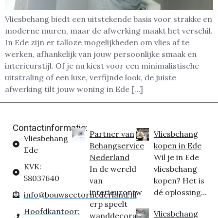
Vliesbehang biedt een uitstekende basis voor strakke en
moderne muren, maar de afwerking maakt het verschil.
In Ede zijn er talloze mogelijkheden om vlies af te
werken, afhankelijk van jouw persoonlijke smaak en
interieurstijl. Of je nu kiest voor een minimalistische
uitstraling of een luxe, verfijnde look, de juiste
afwerking tilt jouw woning in Ede […]
Contactinformatie:
Partner van
Vliesbehang
Vliesbehang
Behangservice
kopen in Ede
Ede
Nederland
Wil je in Ede
KVK:
In de wereld
vliesbehang
58037640
van
kopen? Het is
interieurontw
dé oplossing...
info@bouwsectornederland.nl
erp speelt
Hoofdkantoor:
Vliesbehang
wanddecorati