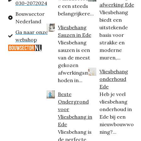
030-2072024
afwerking Ede
e een steeds
Vliesbehang
belangrijkere...
Bouwsector
biedt een
Nederland
Vliesbehang
uitstekende
Ga naar onze
Sauzen in Ede
basis voor
webshop
Vliesbehang
strakke en
sauzen is een
moderne
van de meest
muren,...
gekozen
Vliesbehang
afwerkingsmet
onderhoud
hoden in...
Ede
Beste
Heb je veel
Ondergrond
vliesbehang
voor
onderhoud in
Vliesbehang in
Ede bij een
Ede
nieuwbouwwo
Vliesbehang is
ning?...
de perfecte