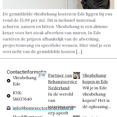
De gemiddelde vliesbehang kosten in Ede liggen bij ons
rond de 15,99 per m2. Dit is inclusief materiaal,
schuren, sauzen en kitten. Vliesbehang is een slimme
keuze voor het strak afwerken van muren. In Ede
variëren de prijzen afhankelijk van de afwerking,
projectomvang en specifieke wensen. Hier vind je een
overzicht van de gemiddelde kosten […]
Contactinformatie:
Partner van
Vliesbehang
Vliesbehang
Behangservice
kopen in Ede
Ede
Nederland
Wil je in Ede
KVK:
In de wereld
vliesbehang
58037640
van
kopen? Het is
interieurontw
dé oplossing...
info@bouwsectornederland.nl
erp speelt
Hoofdkantoor: