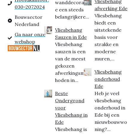
Vliesbehang
wanddecorati
030-2072024
afwerking Ede
e een steeds
Vliesbehang
belangrijkere...
Bouwsector
biedt een
Nederland
Vliesbehang
uitstekende
Ga naar onze
Sauzen in Ede
basis voor
webshop
Vliesbehang
strakke en
sauzen is een
moderne
van de meest
muren,...
gekozen
Vliesbehang
afwerkingsmet
onderhoud
hoden in...
Ede
Beste
Heb je veel
Ondergrond
vliesbehang
voor
onderhoud in
Vliesbehang in
Ede bij een
Ede
nieuwbouwwo
Vliesbehang is
ning?...