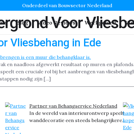
Onderdeel van Bouwsector Nederland
ergrond Voor Vliesb
me
Blog
Video Reviews
Werkgebied
We
r Vliesbehang in Ede
trak en naadloos afgewerkt resultaat op muren en plafond
peelt een cruciale rol bij het aanbrengen van vliesbehang
stappen nodig zijn […]
Partner van Behangservice Nederland
In de wereld van interieurontwerp speelt
wanddecoratie een steeds belangrijkere...