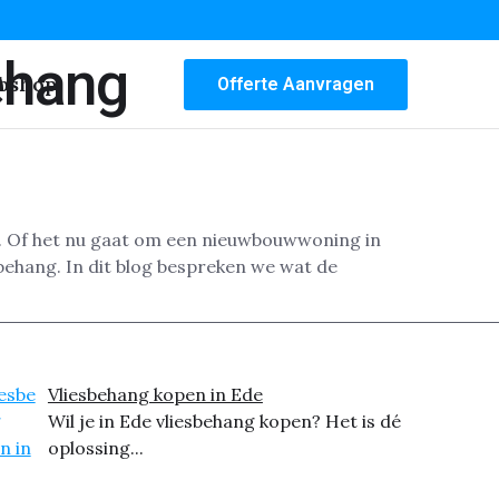
ehang
bshop
Offerte Aanvragen
s. Of het nu gaat om een nieuwbouwwoning in
behang. In dit blog bespreken we wat de
Vliesbehang kopen in Ede
Wil je in Ede vliesbehang kopen? Het is dé
oplossing...